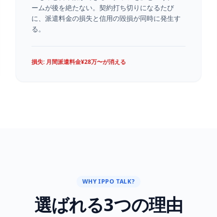
ームが後を絶たない。契約打ち切りになるたび
に、派遣料金の損失と信用の毀損が同時に発生す
る。
損失: 月間派遣料金¥28万〜が消える
WHY IPPO TALK?
選ばれる3つの理由