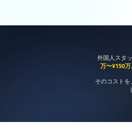
外国人スタ
万〜¥150万
そのコストを