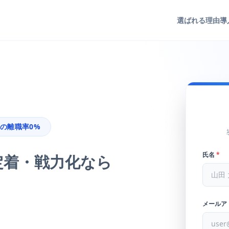
選ばれる理由
導
の離職率0%
氏名
*
定着・戦力化なら
、
メールア