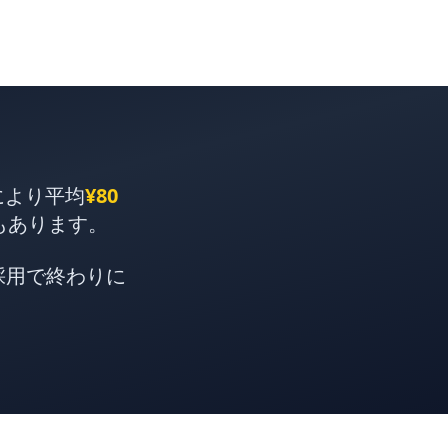
により平均
¥80
もあります。
採用で終わりに
。